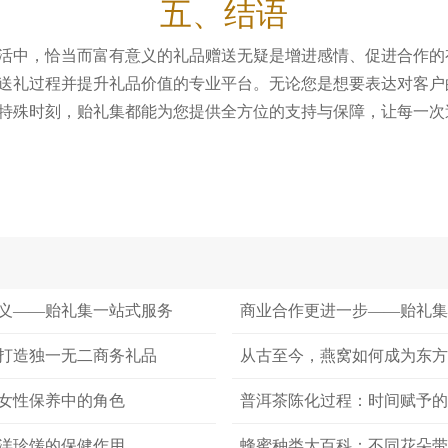
五、结语
活中，恰当而富有意义的礼品赠送无疑是增进感情、促进合作的
送礼过程并提升礼品价值的专业平台。无论您是想要表达对客户
特殊时刻，贻礼集都能为您提供全方位的支持与保障，让每一次
义——贻礼集一站式服务
商业合作更进一步——贻礼
打造独一无二商务礼品
从古至今，燕窝如何成为东
女性保养中的角色
普洱茶陈化过程：时间赋予
洋珍馐的保健作用
蜂蜜种类大百科：不同花朵