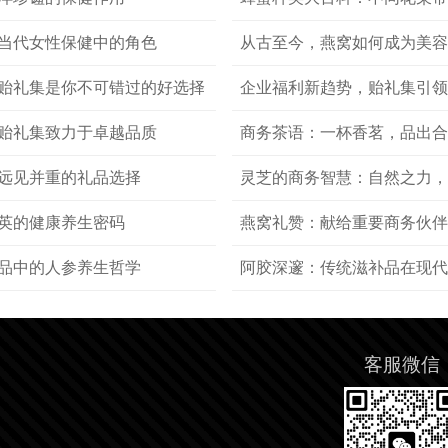
当代女性保健中的角色
从古至今，燕窝如何成为美
贻礼集是你不可错过的好选择
企业福利新趋势，贻礼集引
贻礼集致力于卓越品质
商务茶语：一杯香茗，品出
远见并重的礼品选择
灵芝的商务智慧：自然之力
英的健康养生密码
燕窝礼赞：献给重要商务伙伴
品中的人参养生哲学
阿胶深邃：传统滋补品在现
客服微信